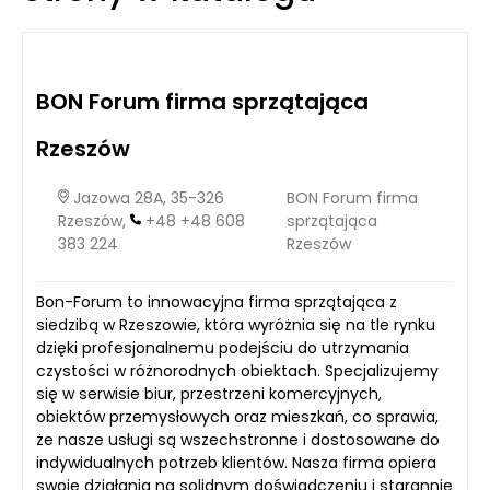
się z brakiem stabilności, ponieważ każdy moment może
przynieść decyzję właściciela o podniesieniu czynszu lub
zakończeniu umowy. W przeciwieństwie do tego, posiadanie
własnej nieruchomości to nie tylko gwarancja stabilności, ale
i możliwość budowy aktywów, które w dłuższej perspektywie
BON Forum firma sprzątająca
mogą przynieść znaczne zyski.
Rzeszów
Jazowa 28A, 35-326
BON Forum firma
Rzeszów,
+48 +48 608
sprzątająca
383 224
Rzeszów
Bon-Forum to innowacyjna firma sprzątająca z
siedzibą w Rzeszowie, która wyróżnia się na tle rynku
dzięki profesjonalnemu podejściu do utrzymania
czystości w różnorodnych obiektach. Specjalizujemy
się w serwisie biur, przestrzeni komercyjnych,
obiektów przemysłowych oraz mieszkań, co sprawia,
że nasze usługi są wszechstronne i dostosowane do
indywidualnych potrzeb klientów. Nasza firma opiera
swoje działania na solidnym doświadczeniu i starannie