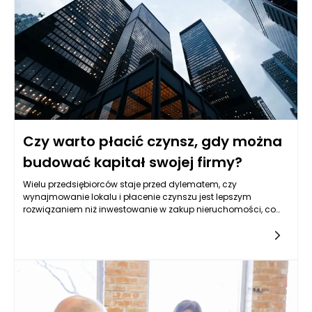
Czy warto płacić czynsz, gdy można
budować kapitał swojej firmy?
Wielu przedsiębiorców staje przed dylematem, czy
wynajmowanie lokalu i płacenie czynszu jest lepszym
rozwiązaniem niż inwestowanie w zakup nieruchomości, co
pozwoliłoby na budowanie kapitału firmy. Odpowiedź na to
pytanie nie jest jednoznaczna, ponieważ zależy od wielu
czynników. Z jednej strony, wynajem może wydawać się
bardziej elastycznym rozwiązaniem, które nie obciąża
przedsiębiorcy dużymi kosztami związanymi z zakupem
nieruchomości. Z drugiej jednak strony, inwestycja w własny
lokal może przynieść wiele korzyści, które w dłuższej
perspektywie mogą okazać się bardziej opłacalne. Tak więc,