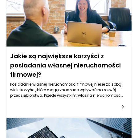
przed podjęciem decyzji, warto również rozważyć możliwość
skorzystania z pożyczki na zakup nieruchomości dla firm, co
może znacznie ułatwić ten proces.
Jakie są największe korzyści z
posiadania własnej nieruchomości
firmowej?
Posiadanie własnej nieruchomości firmowej niesie za sobą
wiele korzyści, które mogą znacząco wpływać na rozwój
przedsiębiorstwa. Przede wszystkim, własna nieruchomość
stanowi solidną podstawę dla działalności gospodarczej,
dzięki czemu firma zyskuje stabilność oraz
niezależność. Posiadając swoją siedzibę, przedsiębiorca nie
musi martwić się o zmiany warunków najmu czy wzrosty cen,
co często wpływa na budżet firmowy w przypadku wynajmu.
Właściciele nieruchomości mogą spokojnie planować rozwój,
wiedząc, że ich lokalizacja będzie dostępna w dłuższej