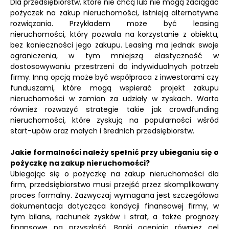
Dla przedsiębiorstw, które nie chcą lub nie mogą zaciągać
pożyczek na zakup nieruchomości, istnieją alternatywne
rozwiązania. Przykładem może być leasing
nieruchomości, który pozwala na korzystanie z obiektu,
bez konieczności jego zakupu. Leasing ma jednak swoje
ograniczenia, w tym mniejszą elastyczność w
dostosowywaniu przestrzeni do indywidualnych potrzeb
firmy. Inną opcją może być współpraca z inwestorami czy
funduszami, które mogą wspierać projekt zakupu
nieruchomości w zamian za udziały w zyskach. Warto
również rozważyć strategie takie jak crowdfunding
nieruchomości, które zyskują na popularności wśród
start-upów oraz małych i średnich przedsiębiorstw.
Jakie formalności należy spełnić przy ubieganiu się o
pożyczkę na zakup nieruchomości?
Ubiegając się o pożyczkę na zakup nieruchomości dla
firm, przedsiębiorstwo musi przejść przez skomplikowany
proces formalny. Zazwyczaj wymagana jest szczegółowa
dokumentacja dotycząca kondycji finansowej firmy, w
tym bilans, rachunek zysków i strat, a także prognozy
finansowe na przyszłość. Banki oceniają również cel