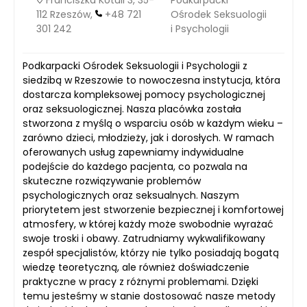
Franciszka Kotuli 3, 35-
Podkarpacki
112 Rzeszów,
+48 721
Ośrodek Seksuologii
301 242
i Psychologii
Podkarpacki Ośrodek Seksuologii i Psychologii z
siedzibą w Rzeszowie to nowoczesna instytucja, która
dostarcza kompleksowej pomocy psychologicznej
oraz seksuologicznej. Nasza placówka została
stworzona z myślą o wsparciu osób w każdym wieku –
zarówno dzieci, młodzieży, jak i dorosłych. W ramach
oferowanych usług zapewniamy indywidualne
podejście do każdego pacjenta, co pozwala na
skuteczne rozwiązywanie problemów
psychologicznych oraz seksualnych. Naszym
priorytetem jest stworzenie bezpiecznej i komfortowej
atmosfery, w której każdy może swobodnie wyrażać
swoje troski i obawy. Zatrudniamy wykwalifikowany
zespół specjalistów, którzy nie tylko posiadają bogatą
wiedzę teoretyczną, ale również doświadczenie
praktyczne w pracy z różnymi problemami. Dzięki
temu jesteśmy w stanie dostosować nasze metody