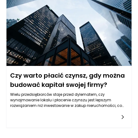
konieczność wynajmu, co może prowadzić do znaczących
oszczędności w dłuższym okresie. Mniej wydatków stałych
oznacza większą elastyczność w zarządzaniu budżetem, a to
przekłada się na lepszą sytuację finansową firmy.
Czy warto płacić czynsz, gdy można
budować kapitał swojej firmy?
Wielu przedsiębiorców staje przed dylematem, czy
wynajmowanie lokalu i płacenie czynszu jest lepszym
rozwiązaniem niż inwestowanie w zakup nieruchomości, co
pozwoliłoby na budowanie kapitału firmy. Odpowiedź na to
pytanie nie jest jednoznaczna, ponieważ zależy od wielu
czynników. Z jednej strony, wynajem może wydawać się
bardziej elastycznym rozwiązaniem, które nie obciąża
przedsiębiorcy dużymi kosztami związanymi z zakupem