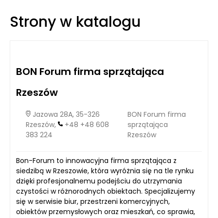
nieruchomości. Z drugiej jednak strony, inwestycja w własny
lokal może przynieść wiele korzyści, które w dłuższej
Strony w katalogu
perspektywie mogą okazać się bardziej opłacalne. Tak więc,
przed podjęciem decyzji, warto również rozważyć możliwość
skorzystania z pożyczki na zakup nieruchomości dla firm, co
może znacznie ułatwić ten proces.
BON Forum firma sprzątająca
Rzeszów
Jazowa 28A, 35-326
BON Forum firma
Rzeszów,
+48 +48 608
sprzątająca
383 224
Rzeszów
Bon-Forum to innowacyjna firma sprzątająca z
siedzibą w Rzeszowie, która wyróżnia się na tle rynku
dzięki profesjonalnemu podejściu do utrzymania
czystości w różnorodnych obiektach. Specjalizujemy
się w serwisie biur, przestrzeni komercyjnych,
obiektów przemysłowych oraz mieszkań, co sprawia,