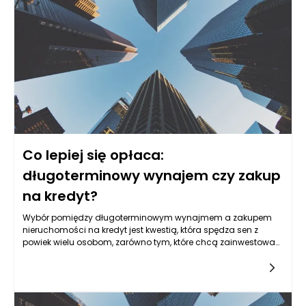
Co lepiej się opłaca:
długoterminowy wynajem czy zakup
na kredyt?
Wybór pomiędzy długoterminowym wynajmem a zakupem
nieruchomości na kredyt jest kwestią, która spędza sen z
powiek wielu osobom, zarówno tym, które chcą zainwestować,
jak i tym, które po prostu potrzebują przestrzeni do
życia. Decyzja ta zależy od wielu czynników, w tym od sytuacji
finansowej, planów życiowych, a także warunków
rynkowych. Długoterminowy wynajem ma swoje mocne
strony, zwłaszcza w obszarze elastyczności. Wynajmujący nie