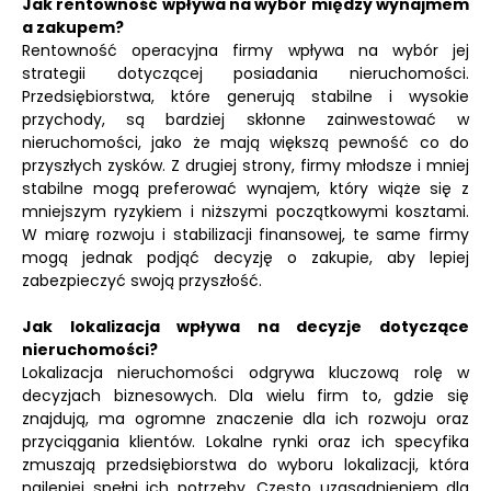
Jak rentowność wpływa na wybór między wynajmem
a zakupem?
Rentowność operacyjna firmy wpływa na wybór jej
strategii dotyczącej posiadania nieruchomości.
Przedsiębiorstwa, które generują stabilne i wysokie
przychody, są bardziej skłonne zainwestować w
nieruchomości, jako że mają większą pewność co do
przyszłych zysków. Z drugiej strony, firmy młodsze i mniej
stabilne mogą preferować wynajem, który wiąże się z
mniejszym ryzykiem i niższymi początkowymi kosztami.
W miarę rozwoju i stabilizacji finansowej, te same firmy
mogą jednak podjąć decyzję o zakupie, aby lepiej
zabezpieczyć swoją przyszłość.
Jak lokalizacja wpływa na decyzje dotyczące
nieruchomości?
Lokalizacja nieruchomości odgrywa kluczową rolę w
decyzjach biznesowych. Dla wielu firm to, gdzie się
znajdują, ma ogromne znaczenie dla ich rozwoju oraz
przyciągania klientów. Lokalne rynki oraz ich specyfika
zmuszają przedsiębiorstwa do wyboru lokalizacji, która
najlepiej spełni ich potrzeby. Często uzasadnieniem dla