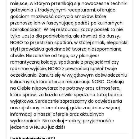
miejsce, w którym przenikają się nowoczesne techniki
gotowania z tradycyjnymi recepturami, oferując
gościom możliwość odkrycia smaków, które
przenoszą ich w fascynującą podróż po kulinarnych
szerokościach. W tej restauracji każdy posiłek to nie
tylko uczta dla podniebienia, ale również dla duszy.
NOBO to przestrzeń spotkań, w której smak, elegancki
styl i prawdziwa gościnność tworzą niezapomniane
chwile. Niezależnie od tego, czy planujesz
romantyczną kolację, spotkanie z przyjaciółmi czy
rodzinne wyjście, NOBO z pewnością spełni Twoje
oczekiwania. Zanurz się w wyjątkowym doświadczeniu
kulinarnym, które oferuje restauracja NOBO. Czekają
na Ciebie niepowtarzalne potrawy oraz atmosfera,
która sprawi, że każda chwila spędzona tutaj będzie
wyjątkowa. Serdecznie zapraszamy do odwiedzenia
naszej strony internetowej, gdzie znajdziesz więcej
informacji o naszej ofercie oraz aktualnych
wydarzeniach. Nie czekaj - odkryj przyjemność z
jedzenia w NOBO już dziś!
Ilość odwiedzin:
691