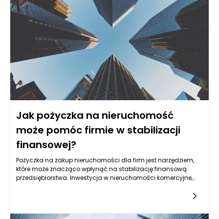
musi martwić się o utrzymanie nieruchomości, podatki od
nieruchomości czy koszty związane z ewentualnymi
naprawami. Muszą również brać pod uwagę, że wynajem nie
prowadzi do budowy kapitału. Z drugiej strony, zakup
nieruchomości na kredyt to inwestycja, która w dłuższym
okresie może przynieść znaczne korzyści finansowe, takie jak
wzrost wartości nieruchomości, a także możliwość
budowania kapitału. Kredyty hipoteczne częstokroć dostępne
są w korzystnych warunkach, a odpowiednia pożyczka na
zakup nieruchomości dla firm może ułatwić ten proces
inwestycyjny.
Jak pożyczka na nieruchomość
może pomóc firmie w stabilizacji
finansowej?
Pożyczka na zakup nieruchomości dla firm jest narzędziem,
które może znacząco wpłynąć na stabilizację finansową
przedsiębiorstwa. Inwestycja w nieruchomości komercyjne,
takie jak biura, magazyny czy lokale usługowe, często
zapewnia firmie nie tylko fizyczną przestrzeń do prowadzenia
działalności, ale także zwiększa jej wartość
majątkową. Posiadanie własnej nieruchomości eliminuje