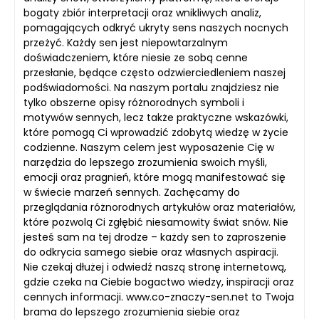
bogaty zbiór interpretacji oraz wnikliwych analiz,
pomagających odkryć ukryty sens naszych nocnych
przeżyć. Każdy sen jest niepowtarzalnym
doświadczeniem, które niesie ze sobą cenne
przesłanie, będące często odzwierciedleniem naszej
podświadomości. Na naszym portalu znajdziesz nie
tylko obszerne opisy różnorodnych symboli i
motywów sennych, lecz także praktyczne wskazówki,
które pomogą Ci wprowadzić zdobytą wiedzę w życie
codzienne. Naszym celem jest wyposażenie Cię w
narzędzia do lepszego zrozumienia swoich myśli,
emocji oraz pragnień, które mogą manifestować się
w świecie marzeń sennych. Zachęcamy do
przeglądania różnorodnych artykułów oraz materiałów,
które pozwolą Ci zgłębić niesamowity świat snów. Nie
jesteś sam na tej drodze – każdy sen to zaproszenie
do odkrycia samego siebie oraz własnych aspiracji.
Nie czekaj dłużej i odwiedź naszą stronę internetową,
gdzie czeka na Ciebie bogactwo wiedzy, inspiracji oraz
cennych informacji. www.co-znaczy-sen.net to Twoja
brama do lepszego zrozumienia siebie oraz