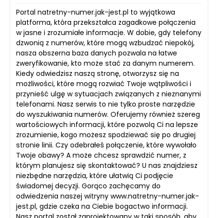
Portal natretny-numer.jak-jest.pl to wyjątkowa
platforma, która przekształca zagadkowe połączenia
w jasne i zrozumiałe informacje. W dobie, gdy telefony
dzwonią z numerów, które mogą wzbudzać niepokój,
nasza obszerna baza danych pozwala na łatwe
zweryfikowanie, kto może stać za danym numerem.
Kiedy odwiedzisz naszą stronę, otworzysz się na
możliwości, które mogą rozwiać Twoje wątpliwości i
przynieść ulgę w sytuacjach związanych z nieznanymi
telefonami. Nasz serwis to nie tylko proste narzędzie
do wyszukiwania numerów. Oferujemy również szereg
wartościowych informacji, które pozwolą Ci na lepsze
zrozumienie, kogo możesz spodziewać się po drugiej
stronie linii. Czy odebrałeś połączenie, które wywołało
Twoje obawy? A może chcesz sprawdzić numer, z
którym planujesz się skontaktować? U nas znajdziesz
niezbędne narzędzia, które ułatwią Ci podjęcie
świadomej decyzji. Gorąco zachęcamy do
odwiedzenia naszej witryny www.natretny-numer.jak-
jest.pl, gdzie czeka na Ciebie bogactwo informacji.
Nasz portal został zaprojektowany w taki sposób, aby