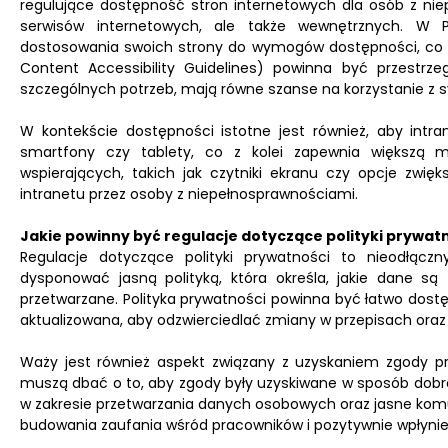
regulujące dostępność stron internetowych dla osób z nie
serwisów internetowych, ale także wewnętrznych. W P
dostosowania swoich strony do wymogów dostępności, co
Content Accessibility Guidelines) powinna być przestrz
szczególnych potrzeb, mają równe szanse na korzystanie z 
W kontekście dostępności istotne jest również, aby intra
smartfony czy tablety, co z kolei zapewnia większą mo
wspierających, takich jak czytniki ekranu czy opcje zwię
intranetu przez osoby z niepełnosprawnościami.
Jakie powinny być regulacje dotyczące polityki prywatn
Regulacje dotyczące polityki prywatności to nieodłącz
dysponować jasną polityką, która określa, jakie dane s
przetwarzane. Polityka prywatności powinna być łatwo dostę
aktualizowana, aby odzwierciedlać zmiany w przepisach oraz 
Waży jest również aspekt związany z uzyskaniem zgody p
muszą dbać o to, aby zgody były uzyskiwane w sposób dobr
w zakresie przetwarzania danych osobowych oraz jasne komu
budowania zaufania wśród pracowników i pozytywnie wpłynie