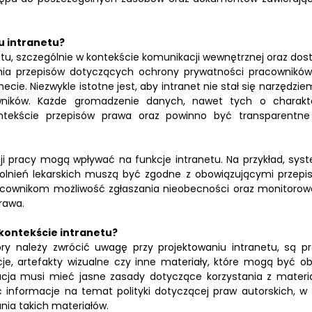
u intranetu?
u, szczególnie w kontekście komunikacji wewnętrznej oraz dos
ania przepisów dotyczących ochrony prywatności pracowników
ie. Niezwykle istotne jest, aby intranet nie stał się narzędzie
wników. Każde gromadzenie danych, nawet tych o charakt
tekście przepisów prawa oraz powinno być transparentne
ji pracy mogą wpływać na funkcje intranetu. Na przykład, sys
olnień lekarskich muszą być zgodne z obowiązującymi przepi
racownikom możliwość zgłaszania nieobecności oraz monitorow
rawa.
kontekście intranetu?
ry należy zwrócić uwagę przy projektowaniu intranetu, są p
je, artefakty wizualne czy inne materiały, które mogą być ob
acja musi mieć jasne zasady dotyczące korzystania z materi
 informacje na temat polityki dotyczącej praw autorskich, w
nia takich materiałów.