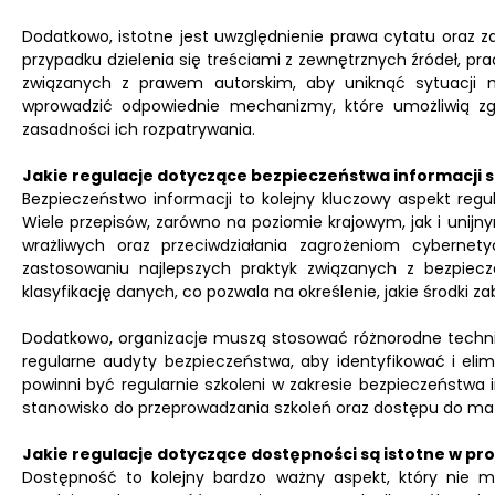
Dodatkowo, istotne jest uwzględnienie prawa cytatu oraz z
przypadku dzielenia się treściami z zewnętrznych źródeł, 
związanych z prawem autorskim, aby uniknąć sytuacji n
wprowadzić odpowiednie mechanizmy, które umożliwią zg
zasadności ich rozpatrywania.
Jakie regulacje dotyczące bezpieczeństwa informacji są
Bezpieczeństwo informacji to kolejny kluczowy aspekt regul
Wiele przepisów, zarówno na poziomie krajowym, jak i unij
wrażliwych oraz przeciwdziałania zagrożeniom cybernet
zastosowaniu najlepszych praktyk związanych z bezpiec
klasyfikację danych, co pozwala na określenie, jakie środki z
Dodatkowo, organizacje muszą stosować różnorodne techniki
regularne audyty bezpieczeństwa, aby identyfikować i eli
powinni być regularnie szkoleni w zakresie bezpieczeństwa 
stanowisko do przeprowadzania szkoleń oraz dostępu do ma
Jakie regulacje dotyczące dostępności są istotne w pr
Dostępność to kolejny bardzo ważny aspekt, który nie m