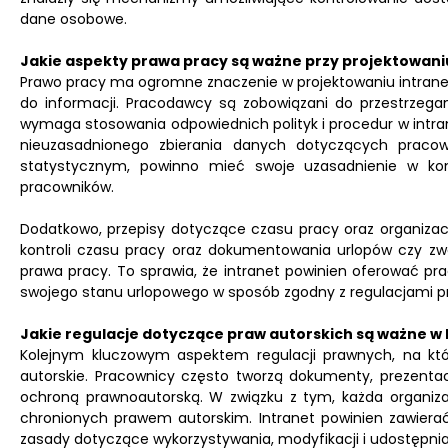
dane osobowe.
Jakie aspekty prawa pracy są ważne przy projektowani
Prawo pracy ma ogromne znaczenie w projektowaniu intranet
do informacji. Pracodawcy są zobowiązani do przestrzeg
wymaga stosowania odpowiednich polityk i procedur w intranec
nieuzasadnionego zbierania danych dotyczących praco
statystycznym, powinno mieć swoje uzasadnienie w kon
pracowników.
Dodatkowo, przepisy dotyczące czasu pracy oraz organizac
kontroli czasu pracy oraz dokumentowania urlopów czy zw
prawa pracy. To sprawia, że intranet powinien oferować p
swojego stanu urlopowego w sposób zgodny z regulacjami p
Jakie regulacje dotyczące praw autorskich są ważne w 
Kolejnym kluczowym aspektem regulacji prawnych, na któ
autorskie. Pracownicy często tworzą dokumenty, prezentac
ochroną prawnoautorską. W związku z tym, każda organiz
chronionych prawem autorskim. Intranet powinien zawierać
zasady dotyczące wykorzystywania, modyfikacji i udostępnia