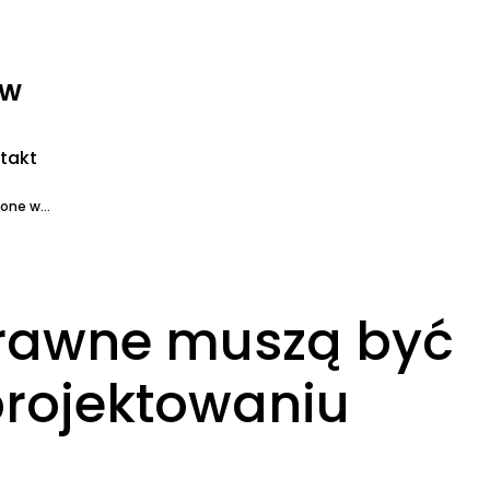
ww
takt
one w...
prawne muszą być
rojektowaniu