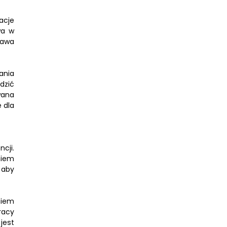
acje
wa w
rawa
ania
dzić
wana
 dla
cji.
niem
 aby
niem
racy
jest