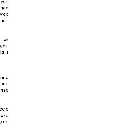
nych
zące
(Web
 ich
 jak
ędzi
ia z
inna
 one
rnie
acje
ność
ę do