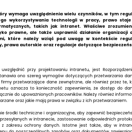
óry wymaga uwzględnienia wielu czynników, w tym regul
ego wykorzystywania technologii w pracy, prawo staje
atycznych, takich jak intranet. Właściwe zrozumien
ko prawne, ale także usprawnić działanie organizacji 
i, które należy wziąć pod uwagę w kontekście regul
, prawa autorskie oraz regulacje dotyczące bezpieczeń
uwzględnić przy projektowaniu intranetu, jest Rozporządzen
stanawia ono szereg wymogów dotyczących przetwarzania da
firmy przetwarzające dane zewnętrzne, ale również przez te, k
netu oznacza to konieczność zapewnienia, że dostęp do da
łącznie do upoważnionych pracowników. Należy również inform
arzane oraz jakie mają prawa w związku z ich przetwarzaniem.
e środki techniczne i organizacyjne, aby zapewnić bezpieczeń
przesyłanych w intranecie, zastosowanie odpowiednich protok
 z zakresu ochrony danych. Istotne jest także, aby w intran
stępu do poszczególnych zasobów oraz dokumentów zawierają