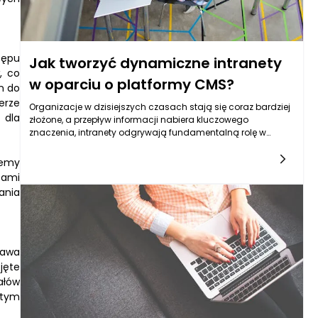
tępu
Jak tworzyć dynamiczne intranety
, co
w oparciu o platformy CMS?
m do
erze
Organizacje w dzisiejszych czasach stają się coraz bardziej
 dla
złożone, a przepływ informacji nabiera kluczowego
znaczenia, intranety odgrywają fundamentalną rolę w
komunikacji i współpracy wewnętrznej. Tworzenie
dynamicznych intranetów w oparciu o platformy CMS
temy
(Content Management System) staje się zatem nie tylko
sami
praktycznym rozwiązaniem, ale także strategicznym krokiem
ania
w kierunku zintegrowania procesów biznesowych. Aby
zrealizować ten cel, należy zrozumieć, czym są platformy
CMS, jakie mają możliwości oraz jak można je wykorzystać
do stworzenia przyjaznego i funkcjonalnego środowiska
pracy.
rawa
jęte
ałów
 tym