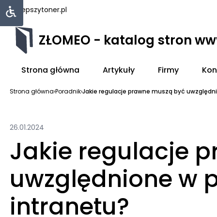
najlepszytoner.pl
ZŁOMEO - katalog stron w
Strona główna
Artykuły
Firmy
Kon
Strona główna
›
Poradnik
›
Jakie regulacje prawne muszą być uwzględni
26.01.2024
Jakie regulacje 
uwzględnione w p
intranetu?