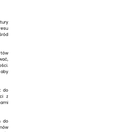
tury
resu
śród
rtów
wać,
ści.
 aby
t do
ci z
jami
m do
emów