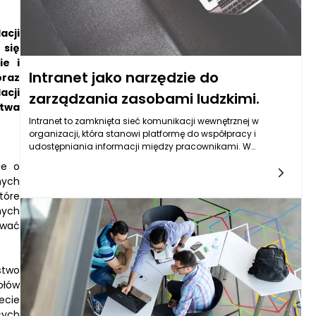
acji
 się
ie i
Intranet jako narzędzie do
oraz
acji
zarządzania zasobami ludzkimi.
stwa
Intranet to zamknięta sieć komunikacji wewnętrznej w
organizacji, która stanowi platformę do współpracy i
udostępniania informacji między pracownikami. W
kontekście zarządzania zasobami ludzkimi, intranet
ie o
odgrywa kluczową rolę w poprawie efektywności procesów
nych
HR, umożliwiając łatwiejszy dostęp do informacji, narzędzi
tóre
oraz aplikacji. Dzięki intranetowi, zarządzanie personelem
nych
staje się bardziej zintegrowane i transparentne, co przekłada
się na wzrost zaangażowania pracowników oraz
ować
efektywności całej organizacji. Wspiera on również
komunikację między pracownikami, co jest szczególnie
istotne w czasach zdalnej pracy.
stwo
ołów
ecie
cych