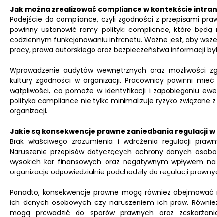
Jak można zrealizować compliance w kontekście intra
Podejście do compliance, czyli zgodności z przepisami pra
powinny ustanowić ramy polityki compliance, które będą
codziennym funkcjonowaniu intranetu. Ważne jest, aby wsze
pracy, prawa autorskiego oraz bezpieczeństwa informacji 
Wprowadzenie audytów wewnętrznych oraz możliwości zgł
kultury zgodności w organizacji. Pracownicy powinni mie
wątpliwości, co pomoże w identyfikacji i zapobieganiu e
polityka compliance nie tylko minimalizuje ryzyko związane z
organizacji.
Jakie są konsekwencje prawne zaniedbania regulacji w 
Brak właściwego zrozumienia i wdrożenia regulacji pra
Naruszenie przepisów dotyczących ochrony danych osob
wysokich kar finansowych oraz negatywnym wpływem na re
organizacje odpowiedzialnie podchodziły do regulacji prawn
Ponadto, konsekwencje prawne mogą również obejmować r
ich danych osobowych czy naruszeniem ich praw. Również
mogą prowadzić do sporów prawnych oraz zaskarżania 