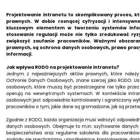
Projektowanie intranetu to skomplikowany proces, kt
prawnych. W dobie rosnącej cyfryzacji i intensywn
kluczowym elementem w tworzeniu systemów inform
stosowanie regulacji może nie tylko zredukować ryzy
zwiększyć zaufanie pracowników. Ważnymi obszaram
prawnych, są ochrona danych osobowych, prawo pracy
informacji.
Jak wpływa RODO na projektowanie intranetu?
Jednym z najważniejszych aktów prawnych, które należy 
Ochronie Danych Osobowych, znane szerzej jako RODO. U
osobowych, które muszą być przestrzegane nie tylko przez 
operują na wewnętrznych systemach. W kontekście intra
osobowych jest odpowiednio kontrolowany i ograniczony wy
pracowników o tym, jakie dane są gromadzone, jak są przetw
Zgodnie z RODO, każda organizacja musi wdrożyć odpowiedni
danych osobowych. Obejmuje to m.in. szyfrowanie danych 
bezpieczeństwa oraz regularne szkolenia dla pracowników
znalazły się mechanizmy umożliwiające kontrolowanie do