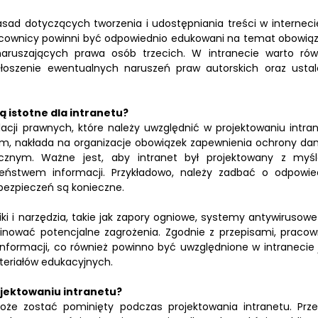
asad dotyczących tworzenia i udostępniania treści w interneci
pracownicy powinni być odpowiednio edukowani na temat obowią
aruszających prawa osób trzecich. W intranecie warto rów
łoszenie ewentualnych naruszeń praw autorskich oraz ustal
 istotne dla intranetu?
acji prawnych, które należy uwzględnić w projektowaniu intran
nym, nakłada na organizacje obowiązek zapewnienia ochrony da
ycznym. Ważne jest, aby intranet był projektowany z myś
zeństwem informacji. Przykładowo, należy zadbać o odpowie
abezpieczeń są konieczne.
 i narzędzia, takie jak zapory ogniowe, systemy antywirusowe
minować potencjalne zagrożenia. Zgodnie z przepisami, pracow
informacji, co również powinno być uwzględnione w intranecie 
teriałów edukacyjnych.
ojektowaniu intranetu?
oże zostać pominięty podczas projektowania intranetu. Prze