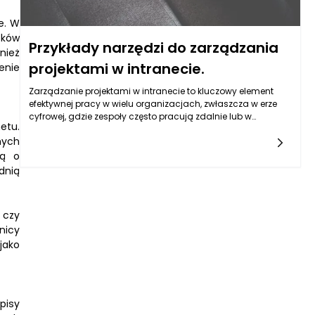
e. W
zków
Przykłady narzędzi do zarządzania
nież
projektami w intranecie.
enie
Zarządzanie projektami w intranecie to kluczowy element
efektywnej pracy w wielu organizacjach, zwłaszcza w erze
cyfrowej, gdzie zespoły często pracują zdalnie lub w
etu.
hybrydowych modelach. Intranet, jako wewnętrzna sieć
nych
organizacji, staje się bazą dla różnych aplikacji i narzędzi,
które umożliwiają monitorowanie postępów, zarządzanie
lą o
zadaniami oraz współpracę w czasie
dnią
rzeczywistym. Przykłady narzędzi, które zyskują na
popularności w kontekście zarządzania projektami w
intranecie to m.in. Microsoft Teams, Asana, Trello oraz Jira.
 czy
nicy
jako
pisy