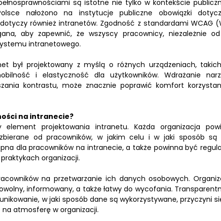
pełnosprawnościami są istotne nie tylko w kontekście publicz
olsce nałożono na instytucje publiczne obowiązki dotyc
 dotyczy również intranetów. Zgodność z standardami WCAG 
egana, aby zapewnić, że wszyscy pracownicy, niezależnie od
systemu intranetowego.
net był projektowany z myślą o różnych urządzeniach, takich
bilność i elastyczność dla użytkowników. Wdrażanie narz
kszania kontrastu, może znacznie poprawić komfort korzystan
ości na intranecie?
ny element projektowania intranetu. Każda organizacja pow
ą zbierane od pracowników, w jakim celu i w jaki sposób są
pna dla pracowników na intranecie, a także powinna być regula
praktykach organizacji.
racowników na przetwarzanie ich danych osobowych. Organiz
owolny, informowany, a także łatwy do wycofania. Transparent
nikowanie, w jaki sposób dane są wykorzystywane, przyczyni si
 na atmosferę w organizacji.