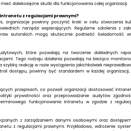
mieć dalekosiężne skutki dla funkcjonowania całej organizacji.
intranetu z regulacjami prawnymi?
, organizacje powinny poczynić kroki w celu stworzenia kul
wiednich narzędzi wspierających. Regularne szkolenia z zak
praw autorskich mogą skutecznie podnieść świadomość w
udytowych, które pozwalają na tworzenie dokładnych rapo
cjami. Tego rodzaju działania pozwalają na bieżąco monitoro
 szybką reakcję w razie wystąpienia jakichkolwiek nieprawidłowo
troli dostępu, powinny być standardem w każdej organizacji,
cych przepisach, co pozwoli organizacji dostosować intrane
lityki prywatności oraz przeprowadzanie audytów zgodnoś
terminowego funkcjonowania intranetu w zgodzie z regulac
związanych z zarządzaniem danymi osobowymi oraz dostępe
ranetu z regulacjami prawnymi. Przykładowo, wdrożenie syst