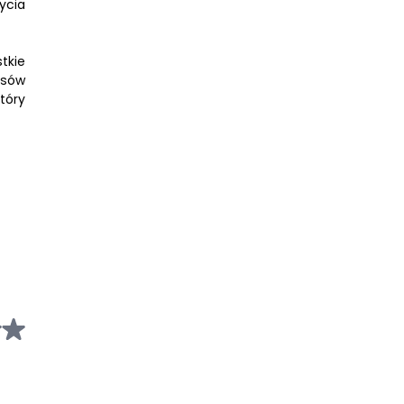
ycia
tkie
esów
tóry