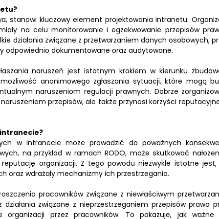
netu?
wa, stanowi kluczowy element projektowania intranetu. Organiz
 miały na celu monitorowanie i egzekwowanie przepisów pra
lkie działania związane z przetwarzaniem danych osobowych, p
były odpowiednio dokumentowane oraz audytowane.
aszania naruszeń jest istotnym krokiem w kierunku zbudow
ć możliwość anonimowego zgłaszania sytuacji, które mogą bu
wentualnym naruszeniom regulacji prawnych. Dobrze zorganizo
 naruszeniem przepisów, ale także przynosi korzyści reputacyjne
intranecie?
wnych w intranecie może prowadzić do poważnych konsekwen
owych, na przykład w ramach RODO, może skutkować nałoże
putację organizacji. Z tego powodu niezwykle istotne jest,
ych oraz wdrażały mechanizmy ich przestrzegania.
oszczenia pracowników związane z niewłaściwym przetwarza
 działania związane z nieprzestrzeganiem przepisów prawa p
organizacji przez pracowników. To pokazuje, jak ważne 