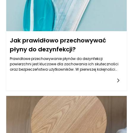
Jak prawidłowo przechowywać
płyny do dezynfekcji?
Prawidłowe przechowywanie płynów do dezynfekcji
powierzchni jest kluczowe dla zachowania ich skuteczności
oraz bezpieczeństwa użytkowników. W pierwszej kolejności
należy zwrócić uwagę na miejsce, w którym te produkty będą
przechowywane. Powinno być to ciemne, chłodne oraz dobrze
wentylowane pomieszczenie, które zminimalizuje ekspozycję
na promieniowanie słoneczne i wysokie temperatury. Płyny do
dezynfekcji powierzchni, zwłaszcza te zawierające alkohol, są
wrażliwe na zmiany temperatury. Przechowywanie w zbyt
ciepłym miejscu może prowadzić do ich degradacji, co
obniży ich skuteczność. Warto również unikać miejsc o dużym
nasłonecznieniu, ponieważ promieniowanie UV może wpłynąć
na skład chemiczny tych płynów.