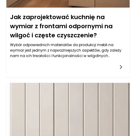
Jak zaprojektować kuchnię na
wymiar z frontami odpornymi na
wilgoć i częste czyszczenie?
Wybór odpowiednich materiałów do produkcji mebli na
wymiar jest jednym z najważniejszych aspektów, gdy zależy
nam na ich trwałości i funkcjonalności w wilgotnych
warunkach, jakimi często są kuchnie. Balans pomiędzy
estetyką a odpornością na wilgoć wymaga zrozumienia
właściwości różnych typów materiałów. Do najczęściej
wybieranych należy płyta MDF powlekana melaminą, mdf lub
sklejka wodoodporna. Istotne jest, aby materiał miał
dodatkowe powłoki ochronne, które zatrzymują wilgoć i
ułatwiają czyszczenie. Z kolei fronty lakierowane w kolorach
matowych i półmatowych, oprócz estetycznych walorów,
oferują również łatwość w utrzymaniu czystości, co jest
kluczowe w kuchni. Warto także zwrócić uwagę na powłokę
akrylową, która nie tylko jest odporna na wilgoć, ale również
używana do produkcji mebli na wymiar daje wyjątkowe efekty
wizualne, nadając kuchni nowoczesny i elegancki wygląd.