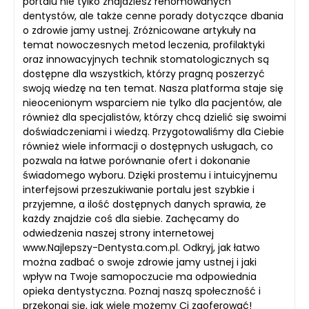
portalu nie tylko znajdziesz renomowanych
dentystów, ale także cenne porady dotyczące dbania
o zdrowie jamy ustnej. Zróżnicowane artykuły na
temat nowoczesnych metod leczenia, profilaktyki
oraz innowacyjnych technik stomatologicznych są
dostępne dla wszystkich, którzy pragną poszerzyć
swoją wiedzę na ten temat. Nasza platforma staje się
nieocenionym wsparciem nie tylko dla pacjentów, ale
również dla specjalistów, którzy chcą dzielić się swoimi
doświadczeniami i wiedzą. Przygotowaliśmy dla Ciebie
również wiele informacji o dostępnych usługach, co
pozwala na łatwe porównanie ofert i dokonanie
świadomego wyboru. Dzięki prostemu i intuicyjnemu
interfejsowi przeszukiwanie portalu jest szybkie i
przyjemne, a ilość dostępnych danych sprawia, że
każdy znajdzie coś dla siebie. Zachęcamy do
odwiedzenia naszej strony internetowej
www.Najlepszy-Dentysta.com.pl. Odkryj, jak łatwo
można zadbać o swoje zdrowie jamy ustnej i jaki
wpływ na Twoje samopoczucie ma odpowiednia
opieka dentystyczna. Poznaj naszą społeczność i
przekonaj się, jak wiele możemy Ci zaoferować!