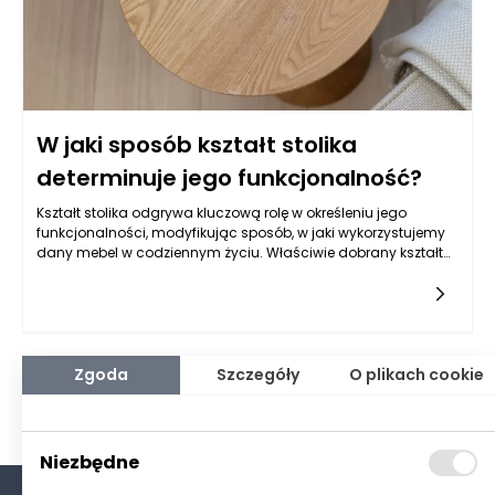
W jaki sposób kształt stolika
determinuje jego funkcjonalność?
Kształt stolika odgrywa kluczową rolę w określeniu jego
funkcjonalności, modyfikując sposób, w jaki wykorzystujemy
dany mebel w codziennym życiu. Właściwie dobrany kształt
stolika może sprawić, że stanie się on centrum aktywności w
naszym domu lub biurze, wpływając na każdy aspekt
interakcji z nim. Główne formy stolików, takie jak okrągłe,
prostokątne, kwadratowe i owalne, różnią się między sobą nie
tylko estetyką, ale również sposobem, w jaki można je
wykorzystywać. Dobór odpowiedniego kształtu jest więc nie
Zgoda
Szczegóły
O plikach cookie
tylko kwestią gustu, ale także funkcjonalności.
Niezbędne