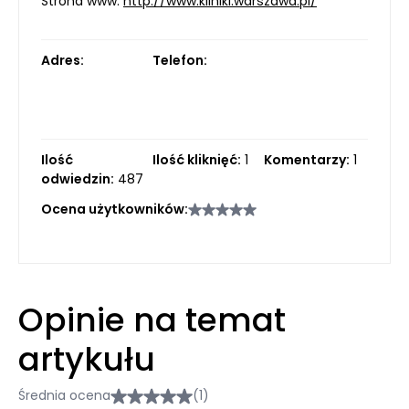
Strona www:
http://www.kliniki.warszawa.pl/
Adres:
Telefon:
Ilość
Ilość kliknięć:
1
Komentarzy:
1
odwiedzin:
487
Ocena użytkowników:
Opinie na temat
artykułu
Średnia ocena
(1)