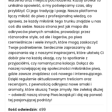
warzenia oraz miejsca pochodzenia. Każdy browar to
unikalna opowieść, a my poświęcamy czas, aby
przybliżyć Ci jego tradycję i pasję. Nasza platforma
łączy miłość do piwa z profesjonalną wiedzą, co
sprawia, że każdy miłośnik tego trunku znajdzie u nas
coś dla siebie. Nasza strona jest jak mapa dla
odkrywców piwnych smaków, prowadząc przez
różnorodne style, od ale i lagerów, po piwa
rzemieślnicze i wiele innych, które mogą zaskoczyć
Twoje podniebienie. Serdecznie zapraszamy do
zapoznania się z naszymi inspiracjami, które ułatwią Ci
dobór piw na każdą okazję, czy to spotkanie z
przyjaciółmi, czy romantyczna kolacja. Dołącz do
naszej rozwijającej się społeczności miłośników piwa,
gdzie zawsze znajdziesz coś nowego i interesującego.
Dzięki regularnie aktualizowanym treściom oraz
recenzjom, z pewnością odkryjesz nowe smaki i
aromaty, które skuszą Twoje zmysły. Nie zwlekaj dłużej
– odwiedź naszą stronę Piwo.lezajsk.pl i daj się porwać
tej pasjonującej podróży!
Ilość odwiedzin:
499