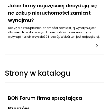
Jakie firmy najczęściej decydują się
na zakup nieruchomości zamiast
wynajmu?
Decyzja o zakupie nieruchomości zamiast jej wynajmu jest
dla wielu firm kluczowym krokiem, który może znacząco
wpłynąć na ich przyszłość i rozwój. Wybór ten jest najczęściej
motywowany specyficznymi potrzebami i sytuacją
ekonomiczną danej firmy. Przyjrzyjmy się, jakie rodzaje
przedsiębiorstw najczęściej podejmują tę decyzję i jakie
czynniki mają na nią wpływ.
Strony w katalogu
BON Forum firma sprzątająca
Rzeszów