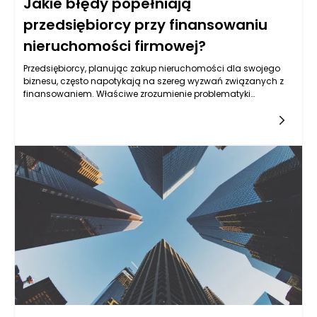
Jakie błędy popełniają
przedsiębiorcy przy finansowaniu
nieruchomości firmowej?
Przedsiębiorcy, planując zakup nieruchomości dla swojego
biznesu, często napotykają na szereg wyzwań związanych z
finansowaniem. Właściwe zrozumienie problematyki
finansowej może zadecydować o sukcesie lub niepowodzeniu
inwestycji. Często popełniane błędy obejmują niewłaściwe
oszacowanie kosztów, brak analizy rynku, a także
nieodpowiedni wybór źródła finansowania. Warto zatem
przyjrzeć się tym kwestiiom, aby uniknąć potencjalnych
pułapek.