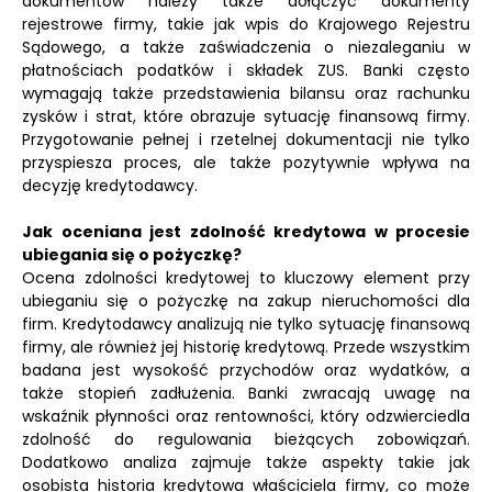
dokumentów należy także dołączyć dokumenty
rejestrowe firmy, takie jak wpis do Krajowego Rejestru
Sądowego, a także zaświadczenia o niezaleganiu w
płatnościach podatków i składek ZUS. Banki często
wymagają także przedstawienia bilansu oraz rachunku
zysków i strat, które obrazuje sytuację finansową firmy.
Przygotowanie pełnej i rzetelnej dokumentacji nie tylko
przyspiesza proces, ale także pozytywnie wpływa na
decyzję kredytodawcy.
Jak oceniana jest zdolność kredytowa w procesie
ubiegania się o pożyczkę?
Ocena zdolności kredytowej to kluczowy element przy
ubieganiu się o pożyczkę na zakup nieruchomości dla
firm. Kredytodawcy analizują nie tylko sytuację finansową
firmy, ale również jej historię kredytową. Przede wszystkim
badana jest wysokość przychodów oraz wydatków, a
także stopień zadłużenia. Banki zwracają uwagę na
wskaźnik płynności oraz rentowności, który odzwierciedla
zdolność do regulowania bieżących zobowiązań.
Dodatkowo analiza zajmuje także aspekty takie jak
osobista historia kredytowa właściciela firmy, co może