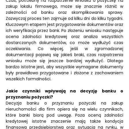
Czas, potrzebny na rozpatrzenie wniosku o pożyczkę na
zakup lokalu firmowego, może się znacznie różnić w
zależności od banku oraz skomplikowania sprawy.
Zazwyczaj proces ten zajmuje od kilku dni do kilku tygodni.
Kluczowym etapem jest przygotowanie dokumentów oraz
ich weryfikacja przez bank. Po złożeniu wniosku następuje
ocena zdolności kredytowej oraz analiza wszystkich
dostarczonych dokumentów, co może wydłużyć czas
oczekiwania. Co więcej, jeśli w zgromadzonej
dokumentacji pojawią się jakieś braki, czas rozpatrzenia
wniosku może się jeszcze bardziej wydłużyć. Dlatego
bardzo istotne jest, aby wszystkie wymagane dokumenty
były prawidłowo przygotowane i złożone z zachowaniem
wszelkich formalności.
Jakie czynniki wpływają na decyzję banku o
przyznaniu pożyczki?
Decyzja banku o przyznaniu pożyczki na zakup
nieruchomości dla firm opiera się na wielu czynnikach,
które banki biorą pod uwagę. Poza oceną zdolności
kredytowej istotne znaczenie mają także kondycja
finansowa przedsiębiorstwa oraz sytuacja na rynku, w