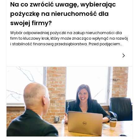
Na co zwrócić uwagę, wybierając
pożyczkę na nieruchomość dla
swojej firmy?
Wybór odpowiedniej pożyczki na zakup nieruchomości dla
firm to kluczowy krok, który może znacząco wpłynąć na rozwój
i stabilność finansową przedsiębiorstwa. Przed podjęciem
decyzji warto przeanalizować kilka istotnych aspektów, które
pozwolą na podjęcie świadomej decyzji. Niezwykle ważne jest,
aby dokładnie zrozumieć warunki, jakie oferują różne
instytucje finansowe, oraz ocenić, w jaki sposób będą one
wpływać na przyszłość firmy.