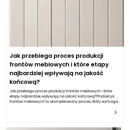
oferują również łatwość w utrzymaniu czystości, co jest
kluczowe w kuchni. Warto także zwrócić uwagę na powłokę
akrylową, która nie tylko jest odporna na wilgoć, ale również
używana do produkcji mebli na wymiar daje wyjątkowe efekty
wizualne, nadając kuchni nowoczesny i elegancki wygląd.
Jak przebiega proces produkcji
frontów meblowych i które etapy
najbardziej wpływają na jakość
końcową?
Jak przebiega proces produkcji frontów meblowych i które
etapy najbardziej wpływają na jakość końcową?Produkcja
frontów meblowych to skomplikowany proces, który wymaga
zastosowania nowoczesnych technologii, precyzyjnych
narzędzi oraz