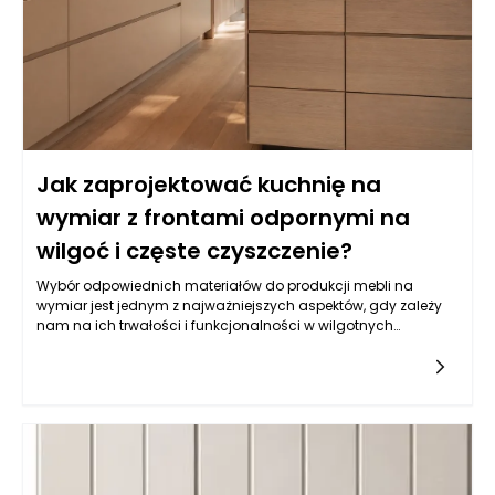
Jak zaprojektować kuchnię na
wymiar z frontami odpornymi na
wilgoć i częste czyszczenie?
Wybór odpowiednich materiałów do produkcji mebli na
wymiar jest jednym z najważniejszych aspektów, gdy zależy
nam na ich trwałości i funkcjonalności w wilgotnych
warunkach, jakimi często są kuchnie. Balans pomiędzy
estetyką a odpornością na wilgoć wymaga zrozumienia
właściwości różnych typów materiałów. Do najczęściej
wybieranych należy płyta MDF powlekana melaminą, mdf lub
sklejka wodoodporna. Istotne jest, aby materiał miał
dodatkowe powłoki ochronne, które zatrzymują wilgoć i
ułatwiają czyszczenie. Z kolei fronty lakierowane w kolorach
matowych i półmatowych, oprócz estetycznych walorów,