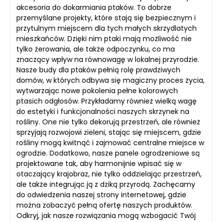
akcesoria do dokarmiania ptaków. To dobrze
przemyślane projekty, które stają się bezpiecznym i
przytulnym miejscem dla tych małych skrzydlatych
mieszkańców. Dzięki nim ptaki mają możliwość nie
tylko żerowania, ale także odpoczynku, co ma
znaczący wpływ na równowagę w lokalnej przyrodzie.
Nasze budy dla ptaków pełnią rolę prawdziwych
domów, w których odbywa się magiczny proces życia,
wytwarzając nowe pokolenia pełne kolorowych
ptasich odgłosów. Przykładamy również wielką wagę
do estetyki i funkcjonalności naszych skrzynek na
rośliny. One nie tylko dekorują przestrzeń, ale również
sprzyjają rozwojowi zieleni, stając się miejscem, gdzie
rośliny mogą kwitnąć i zajmować centralne miejsce w
ogrodzie. Dodatkowo, nasze panele ogrodzeniowe są
projektowane tak, aby harmonijnie wpisać się w
otaczający krajobraz, nie tylko oddzielając przestrzeń,
ale także integrując ją z dziką przyrodą. Zachęcamy
do odwiedzenia naszej strony internetowej, gdzie
można zobaczyć pełną ofertę naszych produktów.
Odkryj, jak nasze rozwiązania mogą wzbogacić Twój