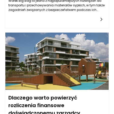
Worek Big Bag to jedno z najpopularniejszych rozwiązań do
transportu i przechowywania materiałów sypkich, w tym także
zagadnień związanych z bezpieczeństwem podczas ich
transportu. Wkładki foliowe, stosowane w workach Big Bag,
odgrywają kluczową rolę w ograniczaniu pylenia, co jest
istotne zarówno dla ochrony zdrowia ludzi, jak i dla
środowiska. Dzięki zastosowaniu wkładek foliowych, które
stanowią dodatkową warstwę ochronną, worki Big Bag
potrafią skutecznie zatrzymywać drobne cząstki materiału
wewnątrz, co znacznie minimalizuje ryzyko zanieczyszczeń w
otoczeniu.
Dlaczego warto powierzyć
rozliczenia finansowe
doświadczonemu zarządcy