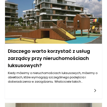
ustnej. Pomocne mogą okazać się również odpowiednio
dobrane produkty dla stomatologii, które są stworzone z
myślą o ulgę w tego rodzaju dolegliwościach.
Dlaczego warto korzystać z usług
zarządcy przy nieruchomościach
luksusowych?
Kiedy mówimy o nieruchomościach luksusowych, mówimy o
obiektach, które wymagają szczególnego podejścia i
doświadczenia w zarządzaniu. Właściciele takich
nieruchomości często inwestują znaczące sumy pieniędzy,
nie tylko w zakup samego budynku, ale również w jego
wyposażenie, styl wnętrz oraz otoczenie. W związku z tym,
zarządzanie nieruchomościami luksusowymi staje się
kluczowym elementem, który może wpłynąć na wartość