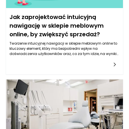
Jak zaprojektować intuicyjną
nawigację w sklepie meblowym
online, by zwiększyć sprzedaż?
Tworzenie intuicyjnej nawigacji w sklepie meblowym online to
kluczowy element, który ma bezpośredni wpływ na
doświadczenia użytkowników oraz, co za tym idzie, na wyniki
sprzedażowe. Pierwszym krokiem do osiągnięcia tego celu jest
zrozumienie, że nawigacja nie ma służyć wyłącznie do
przeszukiwania strony, ale również musi być narzędziem, które
prowadzi klientów do finalizacji zakupu. Współczesny
konsument jest przyzwyczajony do szybkich i efektywnych
rozwiązań, dlatego projektując nawigację, warto skupić się na
przejrzystości i prostocie obsługi. Kluczowym aspektem jest
hierarchiczna struktura kategorii, która ułatwia odnajdywanie
produktów, a także zastosowanie etykiet i ikon, które są
zrozumiałe dla użytkownika. Ważne jest, aby kategorie były
logicznie podzielone na podkategorie, co pozwala na szybsze
zlokalizowanie poszukiwanego produktu, na przykład „meble
do salonu”, „meble do sypialni” czy „dodatki”.