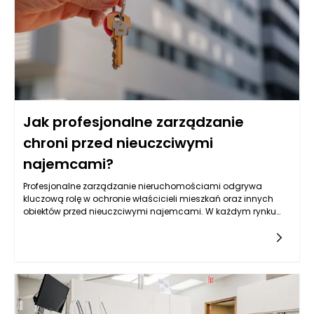
jak i słabe strony danej firmy sprzątającej.
Jak profesjonalne zarządzanie
chroni przed nieuczciwymi
najemcami?
Profesjonalne zarządzanie nieruchomościami odgrywa
kluczową rolę w ochronie właścicieli mieszkań oraz innych
obiektów przed nieuczciwymi najemcami. W każdym rynku
nieruchomości istnieje ryzyko, że niektórzy najemcy mogą
nadużywać zaufania, wynikającego z podpisania umowy
najmu. Niezależnie od tego, czy mówimy o wynajmie
mieszkań, domów jednorodzinnych czy lokali komercyjnych,
skuteczne zarządzanie nieruchomościami może znacząco
zminimalizować to ryzyko, zapewniając właścicielom większy
spokój ducha.