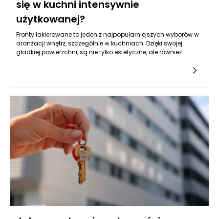
się w kuchni intensywnie
użytkowanej?
Fronty lakierowane to jeden z najpopularniejszych wyborów w
aranżacji wnętrz, szczególnie w kuchniach. Dzięki swojej
gładkiej powierzchni, są nie tylko estetyczne, ale również
funkcjonalne. Lakierowane wykończenie jest dedykowane
różnym stylom wnętrzarskim, od nowoczesnych po bardziej
klasyczne. Warto zwrócić uwagę na to, że jakość lakieru oraz
sposób jego aplikacji mają kluczowy wpływ na trwałość i
odporną na uszkodzenia powierzchnię. Fronty wykonane z
materiałów takich jak MDF czy płyta wiórowa, pokryte wysokiej
klasy lakierem, mogą wytrzymać intensywne użytkowanie, co
czyni je odpowiednimi do kuchni, w której codziennie
przygotowuje się posiłki. Ważnym aspektem przy wyborze
frontów lakierowanych jest ich odporność na działanie
wysokiej temperatury oraz wilgoci, co ma duże znaczenie w
kontekście intensywnego użytkowania tego pomieszczenia.