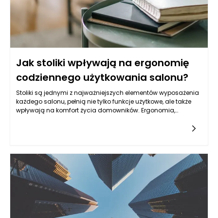
Jak stoliki wpływają na ergonomię
codziennego użytkowania salonu?
Stoliki są jednymi z najważniejszych elementów wyposażenia
każdego salonu, pełnią nie tylko funkcje użytkowe, ale także
wpływają na komfort życia domowników. Ergonomia,
definiowana jako dziedzina zajmująca się dostosowaniem
przestrzeni i jej elementów do potrzeb użytkowników, odnosi się
do wielu aspektów, w tym do elementów takich jak
stoliki. Odpowiedni dobór stolików nie tylko zwiększa
funkcjonalność pomieszczenia, ale także umożliwia
optymalne wykorzystanie przestrzeni oraz poprawia komfort
codziennych aktywności. Odpowiednio zaprojektowane stoliki
mogą wspierać zdrową postawę ciała, minimalizując ryzyko
dolegliwości wynikających z długotrwałego siedzenia czy
niewłaściwych pozycji.