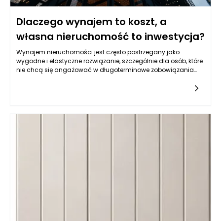
Dlaczego wynajem to koszt, a
własna nieruchomość to inwestycja?
Wynajem nieruchomości jest często postrzegany jako
wygodne i elastyczne rozwiązanie, szczególnie dla osób, które
nie chcą się angażować w długoterminowe zobowiązania
finansowe. Mimo że wydaje się, że wynajem to idealna opcja
dla wielu, w rzeczywistości niesie on za sobą liczne koszty,
które kumulują się w czasie. Płacąc za wynajem, fundujemy
nie tylko komfort życia na danym etapie, ale także
przekazujemy pieniądze na rzecz właściciela nieruchomości,
nie zyskując nic w zamian. O ile przez pewien czas możemy
cieszyć się chwilową swobodą, nasze nakłady finansowe
biorą w końcu górę nad korzyściami. Ponadto, wynajem wiąże
się z brakiem stabilności, ponieważ każdy moment może
przynieść decyzję właściciela o podniesieniu czynszu lub
zakończeniu umowy. W przeciwieństwie do tego, posiadanie
własnej nieruchomości to nie tylko gwarancja stabilności, ale
i możliwość budowy aktywów, które w dłuższej perspektywie
mogą przynieść znaczne zyski.