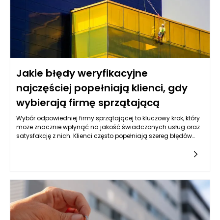
Jakie błędy weryfikacyjne
najczęściej popełniają klienci, gdy
wybierają firmę sprzątającą
Wybór odpowiedniej firmy sprzątającej to kluczowy krok, który
może znacznie wpłynąć na jakość świadczonych usług oraz
satysfakcję z nich. Klienci często popełniają szereg błędów
weryfikacyjnych, które mogą prowadzić do rozczarowania, a
nawet do strat finansowych. Pierwszym z nich jest
bagatelizowanie znaczenia referencji i opinii innych klientów.
W dobie internetu możemy łatwo znaleźć recenzje na temat
prawie każdej firmy sprzątającej, ale wielu klientów nie
przykłada do tego wagi. Niezadowolenia, które zostały
wyrażone w internecie, powinny być traktowane jako sygnał
ostrzegawczy. Dlatego warto poświęcić czas na
przeanalizowanie opinii, które mogą ukazać zarówno mocne,