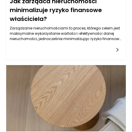
Jak zarządca nieruchomości
minimalizuje ryzyko finansowe
właściciela?
Zarządzanie nieruchomościami to proces, którego celem jest
maksymalne wykorzystanie wartości i efektywności danej
nieruchomości, jednocześnie minimalizując ryzyko finansowe
dla właściciela. Główną rolą zarządcy nieruchomości jest nie
tylko dbanie o codzienne funkcjonowanie obiektu, ale także
identyfikacja potencjalnych zagrożeń, które mogą wpłynąć
na rentowność inwestycji. Właściwe zarządzanie
nieruchomościami pozwala na minimalizację ryzyka poprzez
efektywne prowadzenie działań, które zabezpieczają
inwestycję właściciela.