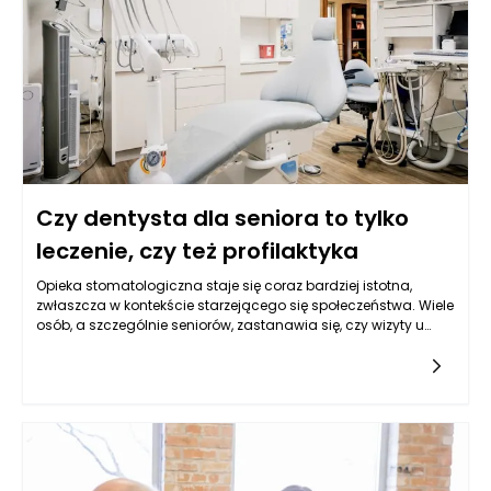
Czy dentysta dla seniora to tylko
leczenie, czy też profilaktyka
Opieka stomatologiczna staje się coraz bardziej istotna,
zwłaszcza w kontekście starzejącego się społeczeństwa. Wiele
osób, a szczególnie seniorów, zastanawia się, czy wizyty u
dentysty ograniczają się wyłącznie do leczenia problemów z
uzębieniem, czy też obejmują szerszy wachlarz działań, w tym
profilaktykę. Odpowiedź na to pytanie nie jest jednoznaczna,
ponieważ stomatologia, zwłaszcza w przypadku osób
starszych, powinna koncentrować się na zapobieganiu
chorobom jamy ustnej oraz leczeniu w sytuacjach, gdy
profilaktyka zawodzi. Dentysta Rzeszów w takiej sytuacji
odgrywa kluczową rolę, oferując seniorom kompleksowe