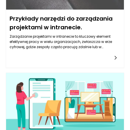
Przykłady narzędzi do zarządzania
projektami w intranecie.
Zarządzanie projektami w intranecie to kluczowy element
efektywnej pracy w wielu organizacjach, zwłaszcza w erze
cyfrowej, gdzie zespoły często pracują zdalnie lub w
hybrydowych modelach. Intranet, jako wewnętrzna sieć
organizacji, staje się bazą dla różnych aplikacji i narzędzi,
które umożliwiają monitorowanie postępów, zarządzanie
zadaniami oraz współpracę w czasie rzeczywistym. Przykłady
narzędzi, które zyskują na popularności w kontekście
zarządzania projektami w intranecie to m.in. Microsoft Teams,
Asana, Trello oraz Jira.