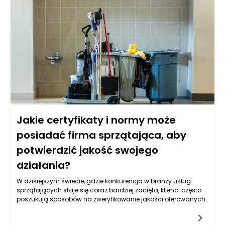
inwestycji oraz komfort codziennego życia. Korzystanie z
usług profesjonalnego zarządcy pozwala na zapewnienie
odpowiedniego poziomu obsługi, co znacząco wpływa na
satysfakcję właściciela oraz ewentualnych najemców.
Jakie certyfikaty i normy może
posiadać firma sprzątająca, aby
potwierdzić jakość swojego
działania?
W dzisiejszym świecie, gdzie konkurencja w branży usług
sprzątających staje się coraz bardziej zacięta, klienci często
poszukują sposobów na zweryfikowanie jakości oferowanych
usług. Dla firm sprzątających uzyskanie odpowiednich
certyfikatów i przestrzeganie norm staje się kluczowym