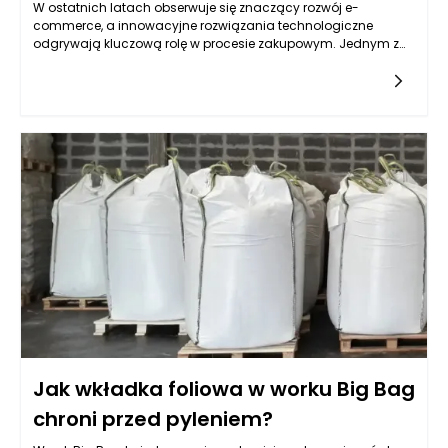
W ostatnich latach obserwuje się znaczący rozwój e-
commerce, a innowacyjne rozwiązania technologiczne
odgrywają kluczową rolę w procesie zakupowym. Jednym z
takich rozwiązań, które zyskuje na popularności wśród
sklepów meblowych online, jest konfigurator mebli. Narzędzie
to pozwala klientom na personalizację produktów według
własnych potrzeb i preferencji, co może wpływać na decyzje
zakupowe. Konfigurator mebli w sklepie meblowym online
znacznie poprawia doświadczenia użytkowników, co na ogół
przekłada się na zwiększenie konwersji, jednak aby dokładniej
zrozumieć ten związek, warto przyjrzeć się bliżej
funkcjonalności konfiguratorów oraz ich wpływowi na
zakupowe zachowania klientów.
Jak wkładka foliowa w worku Big Bag
chroni przed pyleniem?