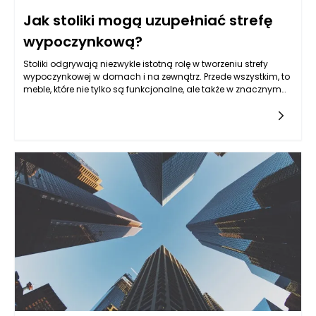
Jak stoliki mogą uzupełniać strefę
wypoczynkową?
Stoliki odgrywają niezwykle istotną rolę w tworzeniu strefy
wypoczynkowej w domach i na zewnątrz. Przede wszystkim, to
meble, które nie tylko są funkcjonalne, ale także w znacznym
stopniu wpływają na estetykę całego
otoczenia. Różnorodność dostępnych modeli, form i
materiałów sprawia, że stoliki mogą być dostosowane do
różnych stylów aranżacyjnych, od klasycznego, przez
skandynawski, aż po nowoczesny. Ich obecność w strefie
wypoczynkowej nie tylko tworzy praktyczne miejsce do
odkładania książek, napojów czy przekąsek, ale także może
stanowić istotny element dekoracyjny, który podkreśla
charakter pomieszczenia.