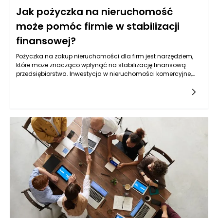
Jak pożyczka na nieruchomość
może pomóc firmie w stabilizacji
finansowej?
Pożyczka na zakup nieruchomości dla firm jest narzędziem,
które może znacząco wpłynąć na stabilizację finansową
przedsiębiorstwa. Inwestycja w nieruchomości komercyjne,
takie jak biura, magazyny czy lokale usługowe, często
zapewnia firmie nie tylko fizyczną przestrzeń do prowadzenia
działalności, ale także zwiększa jej wartość
majątkową. Posiadanie własnej nieruchomości eliminuje
konieczność wynajmu, co może prowadzić do znaczących
oszczędności w dłuższym okresie. Mniej wydatków stałych
oznacza większą elastyczność w zarządzaniu budżetem, a to
przekłada się na lepszą sytuację finansową firmy.