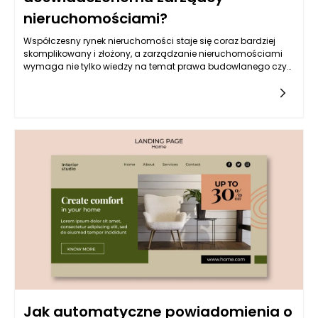
nieruchomościami?
Współczesny rynek nieruchomości staje się coraz bardziej
skomplikowany i złożony, a zarządzanie nieruchomościami
wymaga nie tylko wiedzy na temat prawa budowlanego czy
operacyjnego, ale także umiejętności obsługi
finansowej. Powierzenie rozliczeń finansowych
doświadczonemu zarządcy nieruchomościami przynosi
szereg korzyści, które mogą znacząco wpłynąć na
efektywność zarządzania zasobami. Zarządcy, którzy mają
bogate doświadczenie w tej dziedzinie, potrafią dostosować
strategie do zmieniających się warunków rynkowych oraz
zminimalizować ryzyko finansowe związane z prowadzeniem
działalności.
Jak automatyczne powiadomienia o