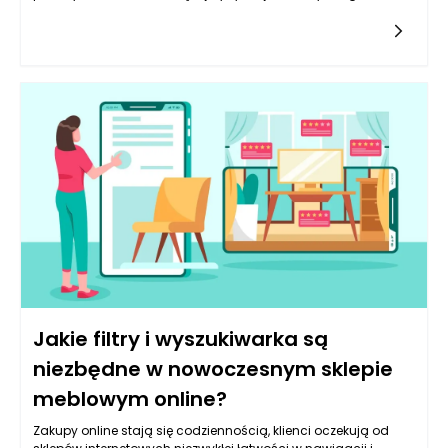
wykorzystywania technologii w pracy, prawo staje się
kluczowym elementem w tworzeniu systemów
informatycznych, takich jak intranet. Właściwe zrozumienie i
stosowanie regulacji może nie tylko zredukować ryzyko
prawne, ale także usprawnić działanie organizacji oraz
zwiększyć zaufanie pracowników. Ważnymi obszarami, które
należy wziąć pod uwagę w kontekście regulacji prawnych, są
ochrona danych osobowych, prawo pracy, prawa autorskie
oraz regulacje dotyczące bezpieczeństwa informacji.
Jakie filtry i wyszukiwarka są
niezbędne w nowoczesnym sklepie
meblowym online?
Zakupy online stają się codziennością, klienci oczekują od