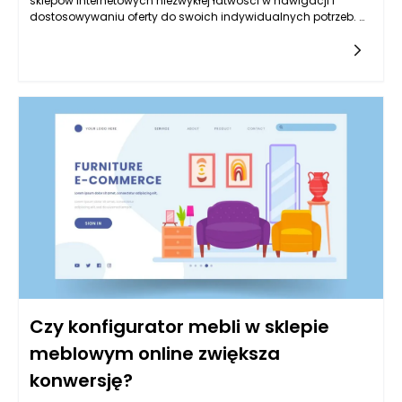
sklepów internetowych niezwykłej łatwości w nawigacji i
dostosowywaniu oferty do swoich indywidualnych potrzeb. W
kontekście sklepu meblowego online, kluczowe jest posiadanie
zaawansowanych filtrów oraz wydajnej wyszukiwarki, które
umożliwią użytkownikom szybkie i skuteczne znalezienie
interesujących ich produktów. Filtry pozwalają na zawężenie
przeszukiwania asortymentu, co znacząco usprawnia proces
podejmowania decyzji zakupowych. Użytkownicy miewają
różne oczekiwania i preferencje dotyczące mebli, dlatego
odpowiednie kategorie filtrów, takie jak styl mebli, materiał,
kolor czy typ produktu, są niezbędne.
Czy konfigurator mebli w sklepie
meblowym online zwiększa
konwersję?