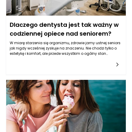
Dlaczego dentysta jest tak ważny w
codziennej opiece nad seniorem?
W miarę starzenia się organizmu, zdrowie jamy ustnej seniors
jak nigdy wcześniej zyskuje na znaczeniu. Nie chodzi tylko o
estetykę i komfort, ale przede wszystkim o ogólny stan
zdrowia. Zęby, dziąsła i błona śluzowa jamy ustnej odgrywają
kluczową rolę nie tylko w procesie jedzenia, ale również w
funkcjonowaniu całego organizmu. Problemy
stomatologiczne mogą prowadzić do poważnych
konsekwencji zdrowotnych, co czyni regularne wizyty u
dentysty, takiego jak dentysta Rzeszów, niezwykle istotnymi
dla osób starszych. Zmiany w jamie ustnej mogą wpływać na
przyjmowanie pokarmów, a to z kolei na ogólny stan zdrowia i
jakość życia.