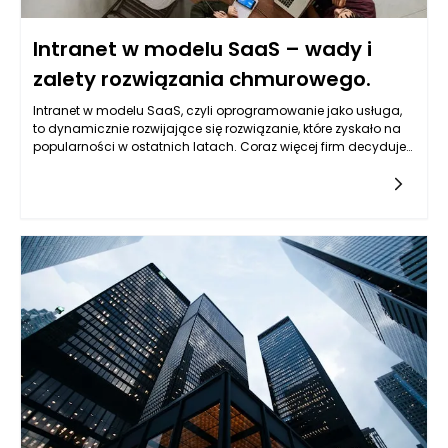
Intranet w modelu SaaS – wady i
zalety rozwiązania chmurowego.
Intranet w modelu SaaS, czyli oprogramowanie jako usługa,
to dynamicznie rozwijające się rozwiązanie, które zyskało na
popularności w ostatnich latach. Coraz więcej firm decyduje
się na wprowadzenie intranetu, który działa w chmurze, ze
względu na wygodę, jaką niesie to rozwiązanie. W odróżnieniu
od tradycyjnych systemów intranetowych, które wymagają
zakupu sprzętu i oprogramowania oraz ich skomplikowanej
obsługi, format SaaS oferuje elastyczność, dostępność z
dowolnego miejsca i uproszczoną administrację. Firmy
mogą skupić się na swoim rozwoju, zamiast martwić się o
infrastrukturę IT.