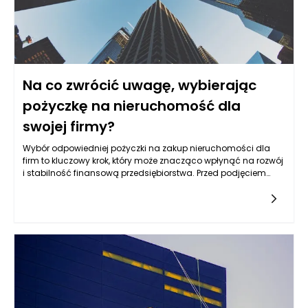
Na co zwrócić uwagę, wybierając
pożyczkę na nieruchomość dla
swojej firmy?
Wybór odpowiedniej pożyczki na zakup nieruchomości dla
firm to kluczowy krok, który może znacząco wpłynąć na rozwój
i stabilność finansową przedsiębiorstwa. Przed podjęciem
decyzji warto przeanalizować kilka istotnych aspektów, które
pozwolą na podjęcie świadomej decyzji. Niezwykle ważne jest,
aby dokładnie zrozumieć warunki, jakie oferują różne
instytucje finansowe, oraz ocenić, w jaki sposób będą one
wpływać na przyszłość firmy.