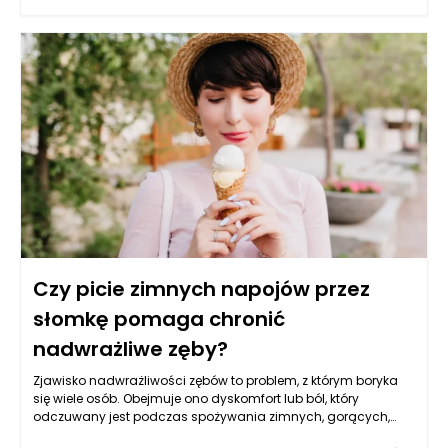
celu ochronę zawartości przed wilgocią, zanieczyszczeniami
oraz innymi niekorzystnymi czynnikami zewnętrznymi. Dzięki
temu, ich zastosowanie jest coraz bardziej popularne w wielu
branżach, od budownictwa po przemysł spożywczy, gdzie
zachowanie jakości produktów jest kluczowe.
Czy picie zimnych napojów przez
słomkę pomaga chronić
nadwrażliwe zęby?
Zjawisko nadwrażliwości zębów to problem, z którym boryka
się wiele osób. Obejmuje ono dyskomfort lub ból, który
odczuwany jest podczas spożywania zimnych, gorących,
słodkich lub kwaśnych pokarmów i napojów. Jednym z