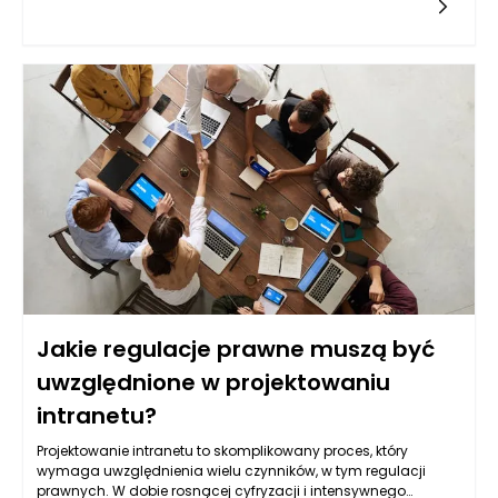
powszechnych działań podejmowanych w celu złagodzenia
tych dolegliwości jest picie zimnych napojów przez słomkę.
Wiele osób zastanawia się, czy to rozwiązanie rzeczywiście
przyczynia się do ochrony nadwrażliwych zębów. Picie przez
słomkę może ograniczać bezpośredni kontakt zimnego płynu
z zębami, co teoretycznie może pomóc w redukcji
dolegliwości. W rzeczywistości, mechanizm działania jest
nieco bardziej złożony i wymaga zrozumienia problemu
nadwrażliwości zębów oraz wpływu, jaki ma nań wybór metod
spożycia napojów.
Jakie regulacje prawne muszą być
uwzględnione w projektowaniu
intranetu?
Projektowanie intranetu to skomplikowany proces, który
wymaga uwzględnienia wielu czynników, w tym regulacji
prawnych. W dobie rosnącej cyfryzacji i intensywnego