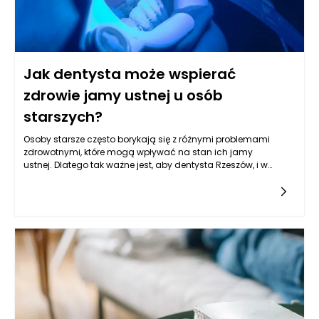
Jak dentysta może wspierać
zdrowie jamy ustnej u osób
starszych?
Osoby starsze często borykają się z różnymi problemami
zdrowotnymi, które mogą wpływać na stan ich jamy
ustnej. Dlatego tak ważne jest, aby dentysta Rzeszów, i w
szczególności specjaliści z Gabinetu Stomatologicznego
Kołodziejczykowie, znali specyfikę potrzeb tej grupy
pacjentów. Regularne wizyty u dentysty to kluczowy element
profilaktyki, który pozwala na wczesne wykrycie oraz leczenie
schorzeń jamy ustnej, takich jak próchnica, choroby przyzębia
czy nowotwory. Współpraca z dentystą to nie tylko leczenie
problemów, ale także edukowanie pacjentów oraz ich bliskich
o odpowiedniej higienie jamy ustnej, co jest fundamentem
zdrowego uśmiechu.