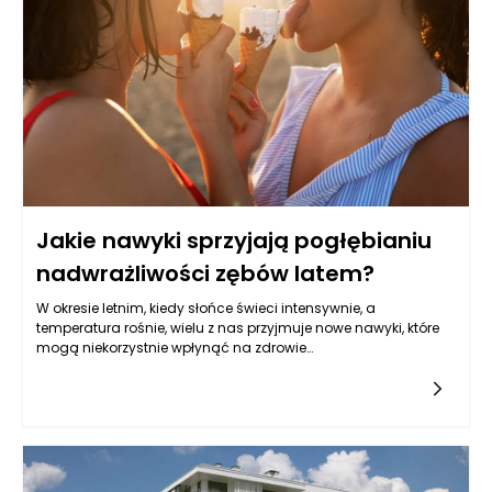
Jakie nawyki sprzyjają pogłębianiu
nadwrażliwości zębów latem?
W okresie letnim, kiedy słońce świeci intensywnie, a
temperatura rośnie, wielu z nas przyjmuje nowe nawyki, które
mogą niekorzystnie wpłynąć na zdrowie
zębów. Nadwrażliwość zębów to problem, który dotyka wielu
osób, a czynniki sezonowe mogą nasilać jej objawy. Zmiany
w diecie, nawyki picia oraz różnorodność czynności, które
podejmujemy w pogodny czas, mogą przyczynić się do
podrażnienia zębów oraz dziąseł. Zrozumienie nawyków, które
mogą prowadzić do tego stanu, jest kluczowe w
zapobieganiu jego pogłębianiu i w utrzymaniu zdrowej jamy