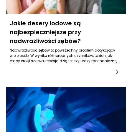
Jakie desery lodowe są
najbezpieczniejsze przy
nadwrażliwości zębów?
Nadwrażliwość zębów to powszechny problem dotykający
wiele osób. W wyniku różnorodnych czynników, takich jak
etapy erozji szkliwa, recesja dziąseł czy urazy mechaniczne,
zęby stają się nadwrażliwe na bodźce termiczne, chemiczne
czy mechaniczne. Osoby cierpiące na tę przypadłość często
muszą szczególnie dbać o swoją dietę, zwłaszcza w
kontekście wyboru deserów lodowych, które mogą wywoływać
nieprzyjemne odczucia. Istnieją jednak produkty dla
stomatologii, które mogą wspierać osoby z wrażliwymi
zębami i pomóc w bezpiecznym ciszeniu się lodami i zimnymi
deserami latem.