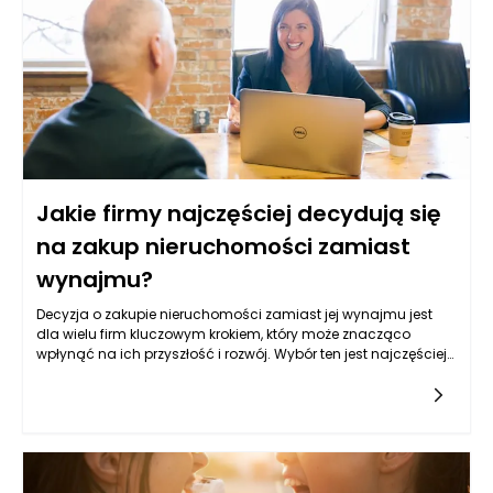
podejście do ich zdrowia.
Jakie firmy najczęściej decydują się
na zakup nieruchomości zamiast
wynajmu?
Decyzja o zakupie nieruchomości zamiast jej wynajmu jest
dla wielu firm kluczowym krokiem, który może znacząco
wpłynąć na ich przyszłość i rozwój. Wybór ten jest najczęściej
motywowany specyficznymi potrzebami i sytuacją
ekonomiczną danej firmy. Przyjrzyjmy się, jakie rodzaje
przedsiębiorstw najczęściej podejmują tę decyzję i jakie
czynniki mają na nią wpływ.