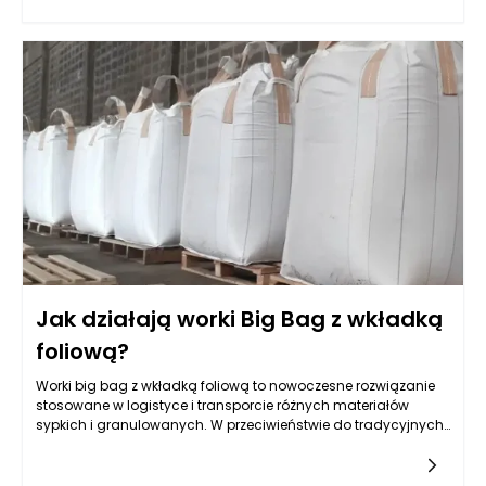
elementem budowania reputacji oraz zaufania wśród
klientów. Certyfikaty te mogą dotyczyć różnych aspektów
działalności, od standardów jakości oraz bezpieczeństwa
pracy, po zrównoważony rozwój i ekologiczną
odpowiedzialność. Niniejszy artykuł ma na celu
przedstawienie najważniejszych certyfikatów i norm, jakie
może posiadać firma sprzątająca, aby potwierdzić jakość
swojego działania.
Jak działają worki Big Bag z wkładką
foliową?
Worki big bag z wkładką foliową to nowoczesne rozwiązanie
stosowane w logistyce i transporcie różnych materiałów
sypkich i granulowanych. W przeciwieństwie do tradycyjnych
worków, które często wykonane są z samego włókna
polipropylenowego lub innych tkanin, worki big bag z wkładką
są wyposażone w dodatkową warstwę foliową, która ma na